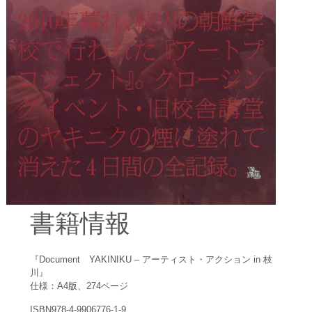
書籍情報
『Document YAKINIKU – アーティスト・アクション in 枝
川』
仕様：A4版、274ページ
ISBN978-4-9906776-1-9