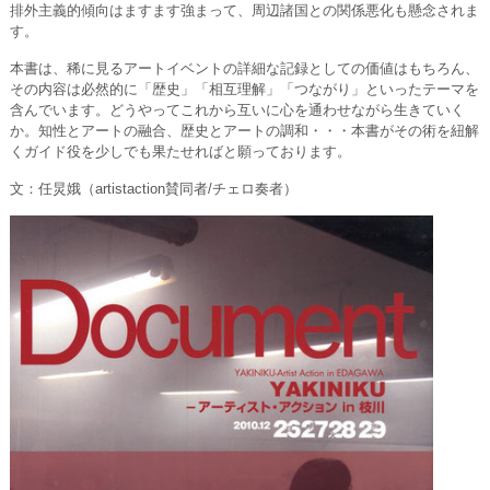
排外主義的傾向はますます強まって、周辺諸国との関係悪化も懸念されま
す。
本書は、稀に見るアートイベントの詳細な記録としての価値はもちろん、
その内容は必然的に「歴史」「相互理解」「つながり」といったテーマを
含んでいます。どうやってこれから互いに心を通わせながら生きていく
か。知性とアートの融合、歴史とアートの調和・・・本書がその術を紐解
くガイド役を少しでも果たせればと願っております。
文：任炅娥（artistaction賛同者/チェロ奏者）