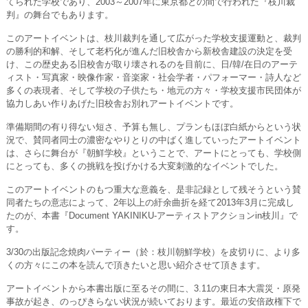
てられた学校であり、2003～2007年に東京都との間で行われた『枝川裁
判』の舞台でもあります。
このアートイベントは、枝川裁判を通して広がった学校支援運動と、裁判
の勝利的和解、そして老朽化が進んだ旧校舎から新校舎建設の決定を受
け、この歴史ある旧校舎が取り壊されるのを目前に、日/韓/在日のアーテ
ィスト・写真家・映像作家・音楽家・社会学者・パフォーマー・詩人など
多くの表現者、そして学校の子供たち・地元の方々・学校支援市民団体が
協力しあい作りあげた旧校舎お別れアートイベントです。
準備期間の有り得ない短さ、予算も無し、プランもほぼ白紙からという状
況で、賛同者同士の濃密なやりとりの中ばく進していったアートイベント
は、さらに舞台が『朝鮮学校』ということで、アートにとっても、学校側
にとっても、多くの挑戦を投げかける大変刺激的なイベントでした。
このアートイベントのもつ重大な意義を、是非記録として残そうという賛
同者たちの意志によって、2年以上の紆余曲折を経て2013年3月に完成し
たのが、本書『Document YAKINIKU-アーティストアクションin枝川』で
す。
3/30の出版記念焼肉パーティー（於：枝川朝鮮学校）を皮切りに、より多
くの方々にこの本を読んで頂きたいと思い紹介させて頂きます。
アートイベントから本書出版に至るその間に、3.11の東日本大震災・原発
事故が起き、のっぴきらない状況が続いております。最近の安倍政権下で