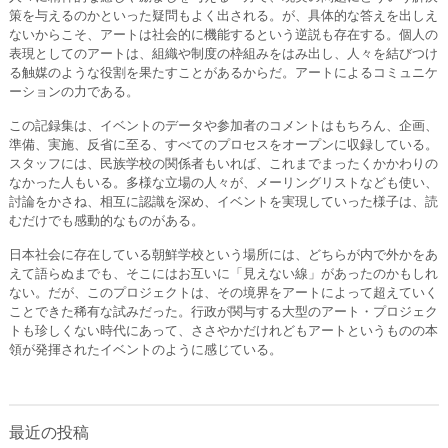
策を与えるのかといった疑問もよく出される。が、具体的な答えを出しえ
ないからこそ、アートは社会的に機能するという逆説も存在する。個人の
表現としてのアートは、組織や制度の枠組みをはみ出し、人々を結びつけ
る触媒のような役割を果たすことがあるからだ。アートによるコミュニケ
ーションの力である。
この記録集は、イベントのデータや参加者のコメントはもちろん、企画、
準備、実施、反省に至る、すべてのプロセスをオープンに収録している。
スタッフには、民族学校の関係者もいれば、これまでまったくかかわりの
なかった人もいる。多様な立場の人々が、メーリングリストなども使い、
討論をかさね、相互に認識を深め、イベントを実現していった様子は、読
むだけでも感動的なものがある。
日本社会に存在している朝鮮学校という場所には、どちらが内で外かをあ
えて語らぬまでも、そこにはお互いに「見えない線」があったのかもしれ
ない。だが、このプロジェクトは、その境界をアートによって超えていく
ことできた稀有な試みだった。行政が関与する大型のアート・プロジェク
トも珍しくない時代にあって、ささやかだけれどもアートというものの本
領が発揮されたイベントのように感じている。
最近の投稿