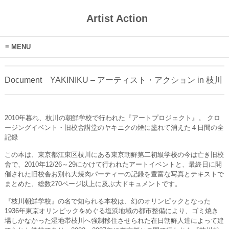
Artist Action
MENU
Document YAKINIKU – アーティスト・アクション in 枝川
2010年暮れ、枝川の朝鮮学校で行われた『アートプロジェクト』。 クロ
ージングイベント・旧校舎講堂のヤキニクの煙に塗れて消えた４日間の全
記録
この本は、東京都江東区枝川にある東京朝鮮第二初級学校の今は亡き旧校
舎で、2010年12/26～29にかけて行われたアートイベントと、最終日に開
催された旧校舎お別れ大焼肉パーティーの記録を豊富な写真とテキストで
まとめた、総数270ページ以上に及ぶ大ドキュメントです。
『枝川朝鮮学校』の名で知られる本校は、幻のオリンピックとなった
1936年東京オリンピックをめぐる塩浜地域の都市整備により、ゴミ焼き
場しかなかった湿地帯枝川へ強制移住させられた在日朝鮮人達によって建