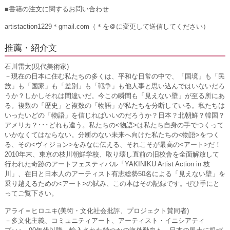
■書籍の注文に関するお問い合わせ
artistaction1229＊gmail.com（＊を＠に変更して送信してください）
推薦・紹介文
石川雷太
(現代美術家)
－現在の日本に住む私たちの多くは、平和な日常の中で、「国境」も「民
族」も「国家」も「差別」も「戦争」も他人事と思い込んではいないだろ
うか？しかしそれは間違いだ。今この瞬間も「見えない壁」が至る所にあ
る。複数の「歴史」と複数の「物語」が私たちを分断している。私たちは
いったいどの「物語」を信じればいいのだろうか？日本？北朝鮮？韓国？
アメリカ？･･･どれも違う。私たちの<物語>は私たち自身の手でつくって
いかなくてはならない。分断のない未来へ向けた私たちの<物語>をつく
る、その<ヴィジョン>をみなに伝える、それこそが最高の<アート>だ！
2010年末、東京の枝川朝鮮学校、取り壊し直前の旧校舎を全面解放して
行われた奇跡のアートフェスティバル「YAKINIKU Artist Action in 枝
川」、在日と日本人のアーティスト有志総勢50名による「見えない壁」を
乗り越えるための<アート>の試み、この本はその記録です。ぜひ手にと
ってご覧下さい。
アライ＝ヒロユキ
(美術・文化社会批評、プロジェクト賛同者)
－多文化主義、コミュニティアート、アーティスト・イニシアティ