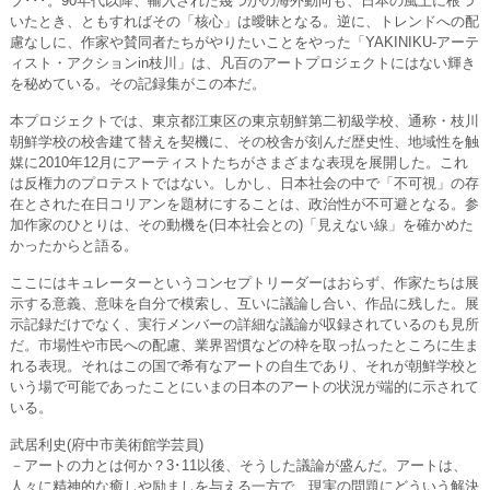
ブ･･･。90年代以降、輸入された幾つかの海外動向も、日本の風土に根づ
いたとき、ともすればその「核心」は曖昧となる。逆に、トレンドへの配
慮なしに、作家や賛同者たちがやりたいことをやった「YAKINIKU-アーテ
ィスト・アクションin枝川」は、凡百のアートプロジェクトにはない輝き
を秘めている。その記録集がこの本だ。
本プロジェクトでは、東京都江東区の東京朝鮮第二初級学校、通称・枝川
朝鮮学校の校舎建て替えを契機に、その校舎が刻んだ歴史性、地域性を触
媒に2010年12月にアーティストたちがさまざまな表現を展開した。これ
は反権力のプロテストではない。しかし、日本社会の中で「不可視」の存
在とされた在日コリアンを題材にすることは、政治性が不可避となる。参
加作家のひとりは、その動機を(日本社会との)「見えない線」を確かめた
かったからと語る。
ここにはキュレーターというコンセプトリーダーはおらず、作家たちは展
示する意義、意味を自分で模索し、互いに議論し合い、作品に残した。展
示記録だけでなく、実行メンバーの詳細な議論が収録されているのも見所
だ。市場性や市民への配慮、業界習慣などの枠を取っ払ったところに生ま
れる表現。それはこの国で希有なアートの自生であり、それが朝鮮学校と
いう場で可能であったことにいまの日本のアートの状況が端的に示されて
いる。
武居利史
(府中市美術館学芸員)
－アートの力とは何か？3･11以後、そうした議論が盛んだ。アートは、
人々に精神的な癒しや励ましを与える一方で、現実の問題にどういう解決